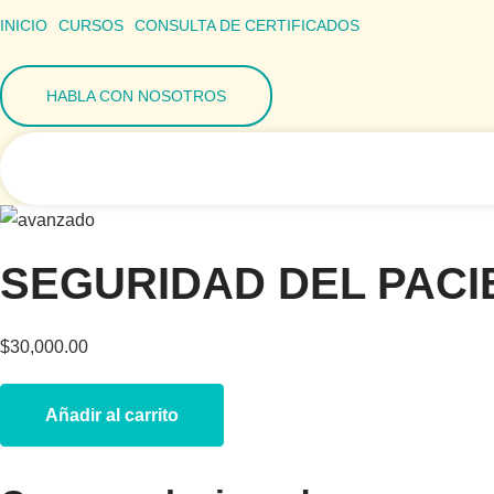
Ir
INICIO
CURSOS
CONSULTA DE CERTIFICADOS
al
contenido
HABLA CON NOSOTROS
SEGURIDAD DEL PACI
$
30,000.00
SEGURIDAD
DEL
Añadir al carrito
PACIENTE
(SP)
(CURSO
AVANZADO)