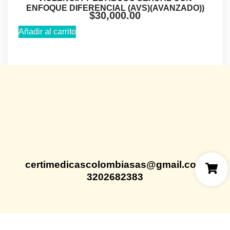
ENFOQUE DIFERENCIAL (AVS)(AVANZADO))
$
30,000.00
Añadir al carrito
certimedicascolombiasas@gmail.com
3202682383