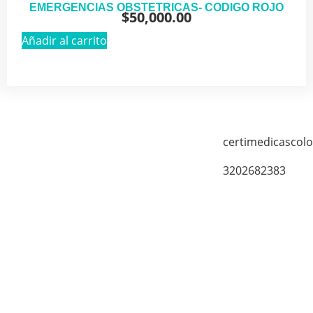
EMERGENCIAS OBSTETRICAS- CODIGO ROJO
$
50,000.00
Añadir al carrito
certimedicascol
3202682383