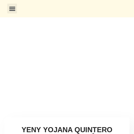
CONSULTA DE CERTIFICADOS
CONSULTA DE CERTIFICADO
Aquí podrás consultar los detalles del
certificado: Nombre, cédula, intensidad horaria,
tipo de curso y tiempo de vigencia
YENY YOJANA QUINTERO