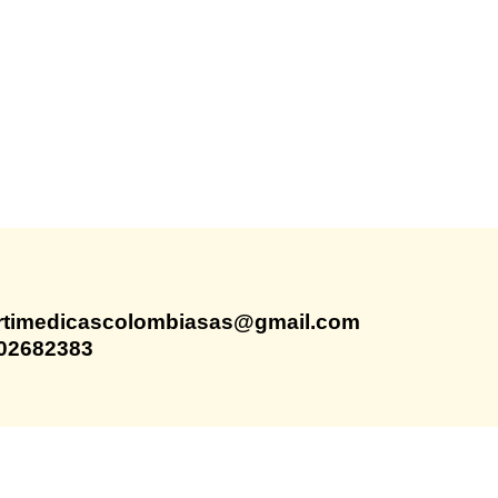
rtimedicascolombiasas@gmail.com
02682383