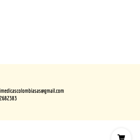
timedicascolombiasas@gmail.com
2682383