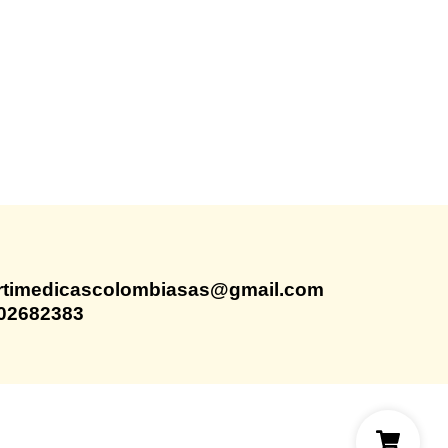
rtimedicascolombiasas@gmail.com
02682383