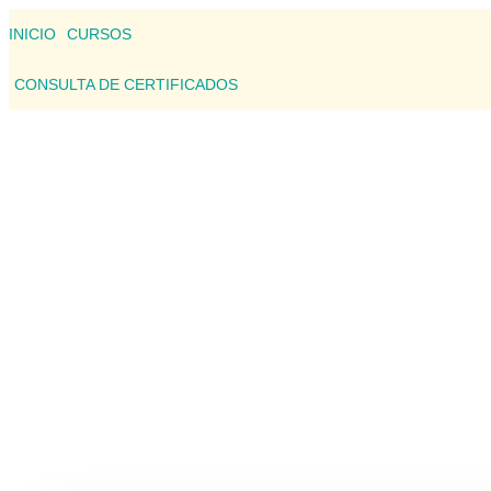
INICIO
CURSOS
CONSULTA DE CERTIFICADOS
CONSU
Aquí podrás consultar los detalles d