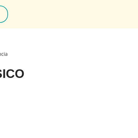
ncia
SICO