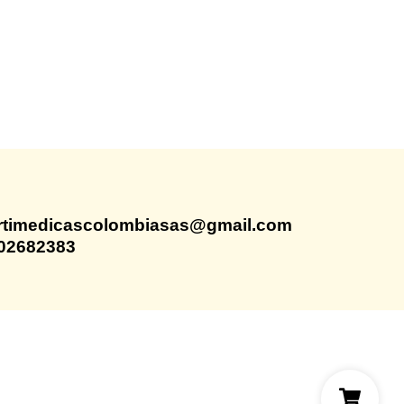
rtimedicascolombiasas@gmail.com
02682383