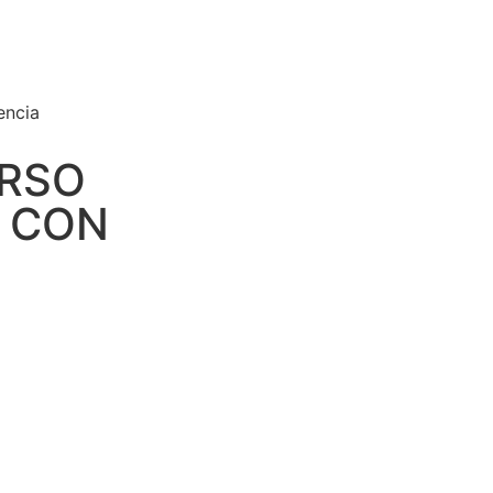
encia
URSO
S CON