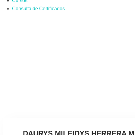
Cursos
Consulta de Certificados
CONSU
Aquí podrás consultar los detalles de
DAURYS MILEIDYS HERRERA M