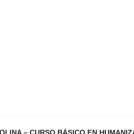
LTA DE CERTIFICADO
l certificado: Nombre, cédula, intensidad horaria, t
tiempo de vigencia
OLINA – CURSO BÁSICO EN HUMANIZ