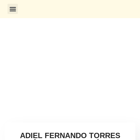
CONSULTA DE CERTIFICADO
Aquí podrás consultar los detalles del
certificado: Nombre, cédula, intensidad horaria,
tipo de curso y tiempo de vigencia
ADIEL FERNANDO TORRES